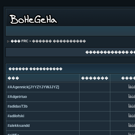
��� FRC
> ������ ����������
������������ �
������ ����������
���
�������
���
#AAgennick[JYYZYJYWJJYZ]
Îáù
#Adgetrtuo
Îáù
#adidasT3b
Îáù
#adilofski
Îáù
#alekksandd
Îáù