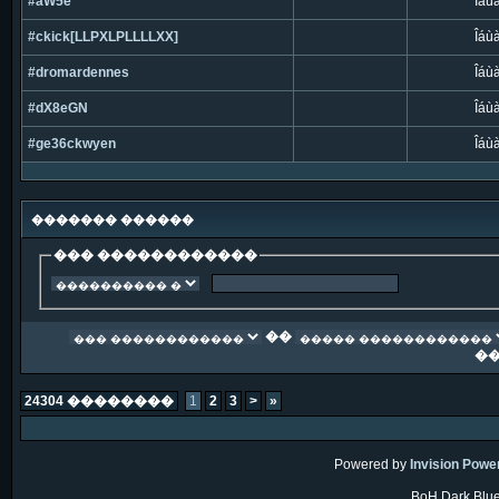
#aW5e
Îáù
#ckick[LLPXLPLLLLXX]
Îáù
#dromardennes
Îáù
#dX8eGN
Îáù
#ge36ckwyen
Îáù
������� ������
��� ������������
��
�
24304 ��������
1
2
3
>
»
Powered by
Invision Powe
BoH Dark Blue