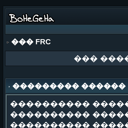
��� FRC
��� ���
��������� ������
���������� �����
���������� �����
���������� ����