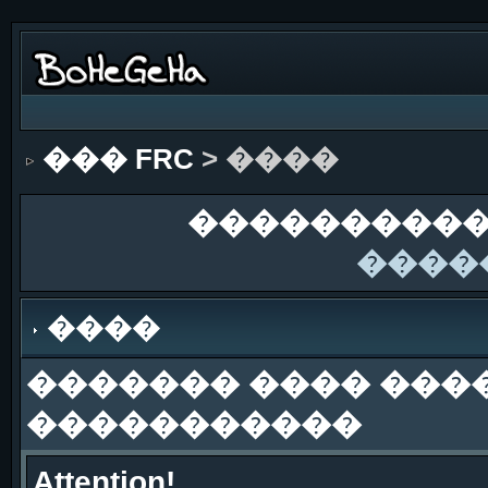
��� FRC
> ����
����������
����
����
������� ���� ���
�����������
Attention!