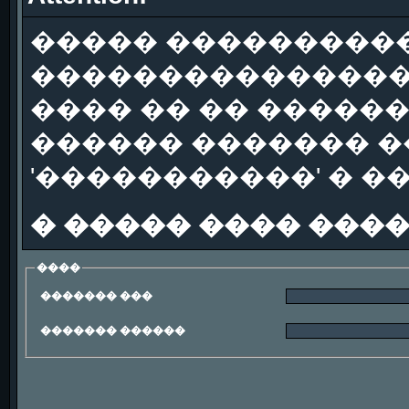
����� ����������
��������������
���� �� �� �����
������ ������� �
'�����������' � �
� ����� ���� ���
����
������� ���
������� ������