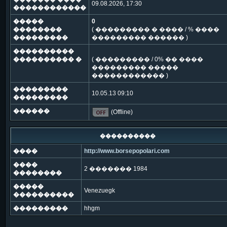
09.08.2026, 17:30
������������
�����
0
��������
( ��������� � ���� / % ����
���������
��������� ������ )
����������
���������� �
( ��������� / 0% �� ����
��������� �����
������������ )
���������
10.05.13 09:10
���������
������
(Offline)
����������
����
http://www.borsepopolari.com
����
2 ������� 1984
��������
�����
Venezuegk
����������
���������
hhgm