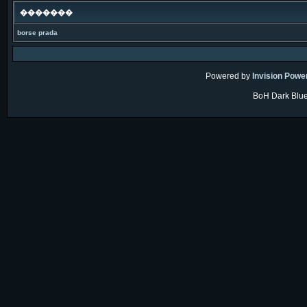
�������
borse prada
Powered by
Invision Powe
BoH Dark Blue