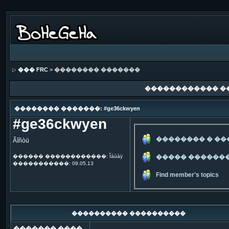
��� FRC
> �������� �������
������������ �
�������� �������: #ge36ckwyen
#ge36ckwyen
�������� � �
Ãîñòü
������ ������������: Îáùàÿ
����� ������
�����������: 09.05.13
Find member's topics
���������� ����������
������� ����