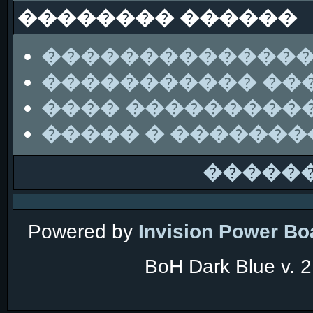
�������� ������
��������������
����������� ��
���� ���������
����� � ������
�����
Powered by
Invision Power Bo
BoH Dark Blue v. 