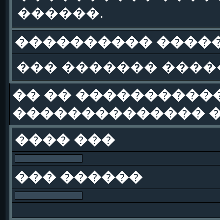
������.
���������� �����
��� ������� ����
�� �� �����������
�������������� �
���� ���
��� ������