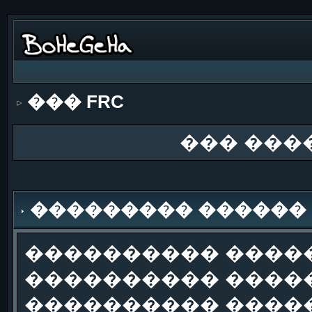
��� FRC
��� ���
��������� ������
���������� �����
���������� �����
���������� ����