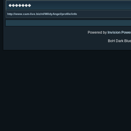
�������
http://www.cam-live.biz/nl/WildyAngel/profile/info
Powered by
Invision Powe
BoH Dark Blue