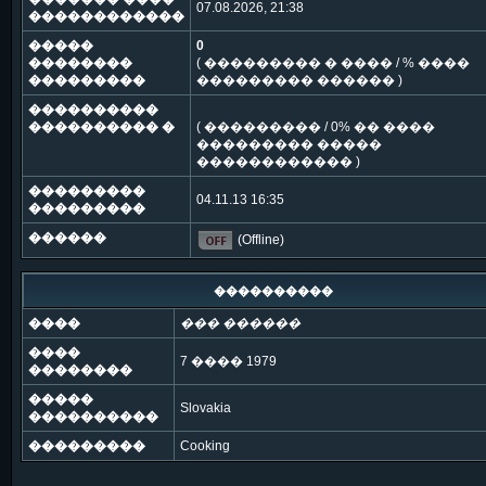
07.08.2026, 21:38
������������
�����
0
��������
( ��������� � ���� / % ����
���������
��������� ������ )
����������
���������� �
( ��������� / 0% �� ����
��������� �����
������������ )
���������
04.11.13 16:35
���������
������
(Offline)
����������
����
��� ������
����
7 ���� 1979
��������
�����
Slovakia
����������
���������
Cooking