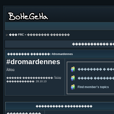
��� FRC
> �������� �������
������������ �
�������� �������: #dromardennes
#dromardennes
�������� � �
Ãîñòü
������ ������������: Îáùàÿ
����� ������
�����������: 28.10.13
Find member's topics
���������� ����������
������� ����