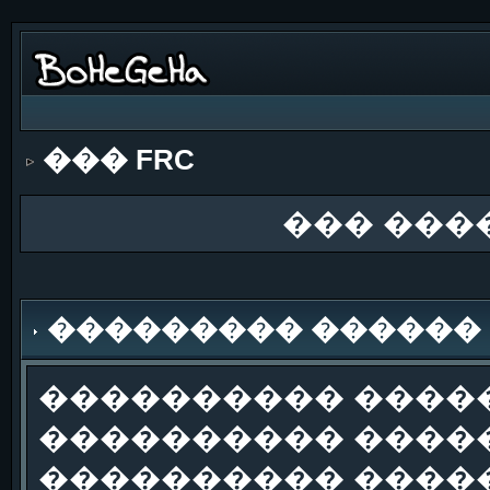
��� FRC
��� ���
��������� ������
���������� �����
���������� �����
���������� ����