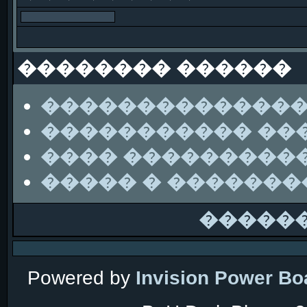
�������� ������
��������������
����������� ��
���� ���������
����� � ������
�����
Powered by
Invision Power Bo