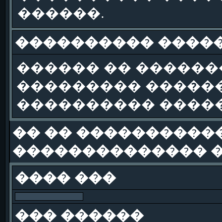
������.
���������� �����
������ �� ������
��������� ������
���������� �����
�� �� �����������
�������������� �
���� ���
��� ������