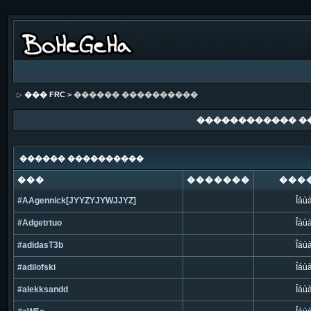
��� FRC
> ������ ����������
������������ �
������ ����������
���
�������
���
#AAgennick[JYYZYJYWJJYZ]
Îáù
#Adgetrtuo
Îáù
#adidasT3b
Îáù
#adilofski
Îáù
#alekksandd
Îáù