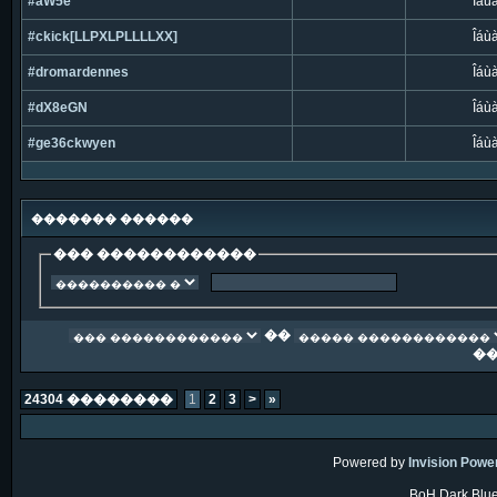
#aW5e
Îáù
#ckick[LLPXLPLLLLXX]
Îáù
#dromardennes
Îáù
#dX8eGN
Îáù
#ge36ckwyen
Îáù
������� ������
��� ������������
��
�
24304 ��������
1
2
3
>
»
Powered by
Invision Powe
BoH Dark Blue