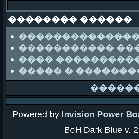
�������� ������
��������������
����������� ��
���� ���������
����� � ������
�����
Powered by
Invision Power Bo
BoH Dark Blue v. 