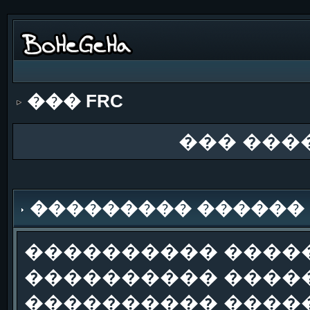
��� FRC
��� ���
��������� ������
���������� �����
���������� �����
���������� ����