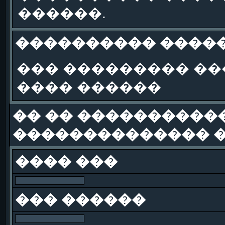
������.
���������� �����
��� ��������� �
���� ������
�� �� �����������
�������������� �
���� ���
��� ������