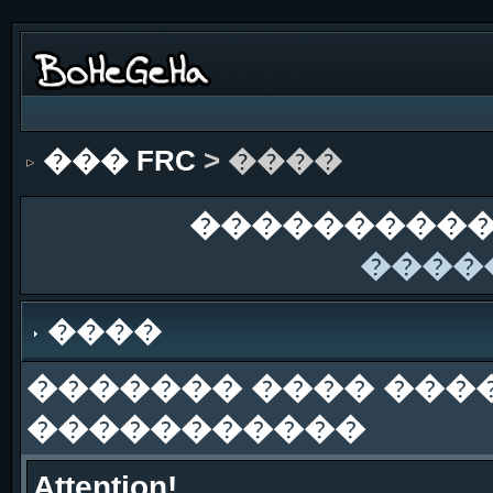
��� FRC
> ����
����������
����
����
������� ���� ���
�����������
Attention!