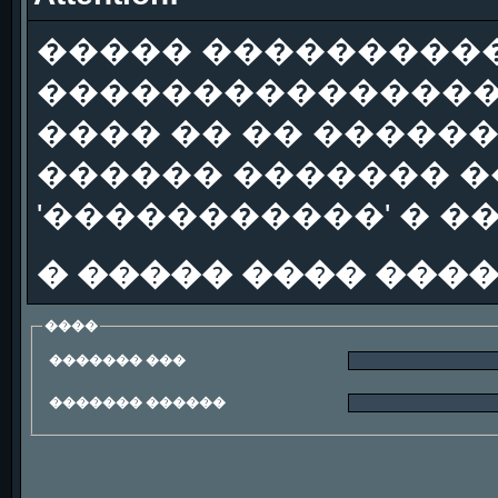
����� ����������
��������������
���� �� �� �����
������ ������� �
'�����������' � �
� ����� ���� ���
����
������� ���
������� ������