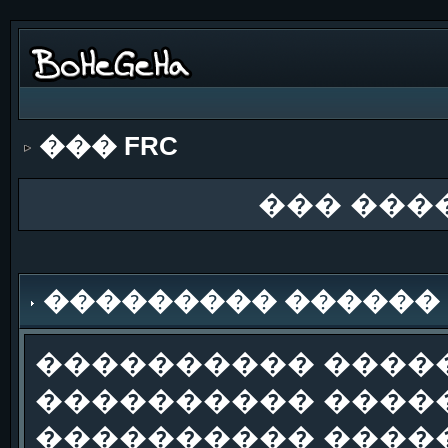
��� FRC
��� ���
��������� ������
���������� �����
���������� �����
���������� ����