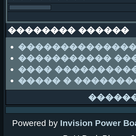
�������� ������
��������������
����������� ��
���� ���������
����� � ������
�����
Powered by
Invision Power Bo