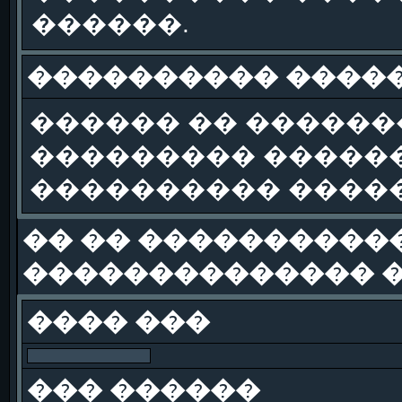
������.
���������� �����
������ �� ������
��������� ������
���������� �����
�� �� �����������
�������������� �
���� ���
��� ������