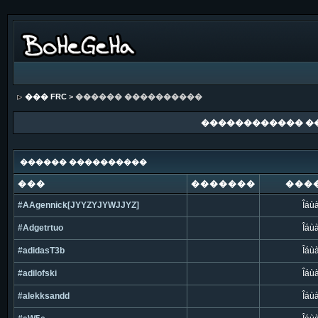
��� FRC
> ������ ����������
������������ �
������ ����������
���
�������
���
#AAgennick[JYYZYJYWJJYZ]
Îáù
#Adgetrtuo
Îáù
#adidasT3b
Îáù
#adilofski
Îáù
#alekksandd
Îáù