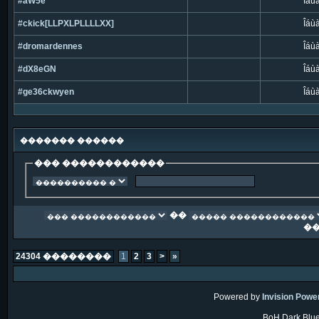
#aW5e
Îáù
#ckick[LLPXLPLLLLXX]
Îáù
#dromardennes
Îáù
#dX8eGN
Îáù
#ge36ckwyen
Îáù
������� ������
��� ������������
��
�
24304 ��������
1
2
3
>
»
Powered by
Invision Powe
BoH Dark Blue