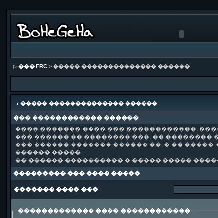
��� FRC
> ����� �������������� ������
����� �������������� ������
��� ������������ ������
���� ������� ���� ��� ������������. ��
��� ������ �� �������� ���, �� �������� �
��� ������ ������� ������ ��, � �� �����
������ �����.
�� ������ ���������� � ����� ����� ����
��������� ��� ���� �����
������� ���� ���
������������� ���� ������������