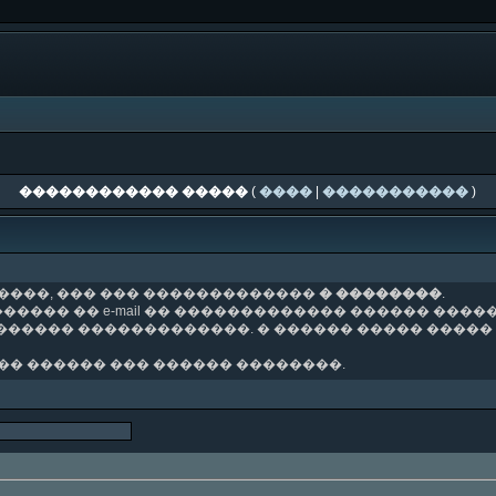
������������ �����
(
����
|
�����������
)
�����, ��� ��� �������������
� ��������
.
����� �� e-mail �� ������������� ������ ����
-������ �������������. � ������ ����� �����
�� ������ ��� ������ ��������.