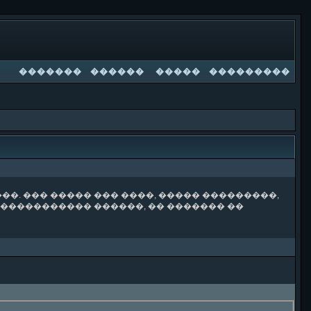
�������
������
�����
���������
���. ��� ����� ��� ����, ����� ���������,
 ����������� ������, �� ������� ��