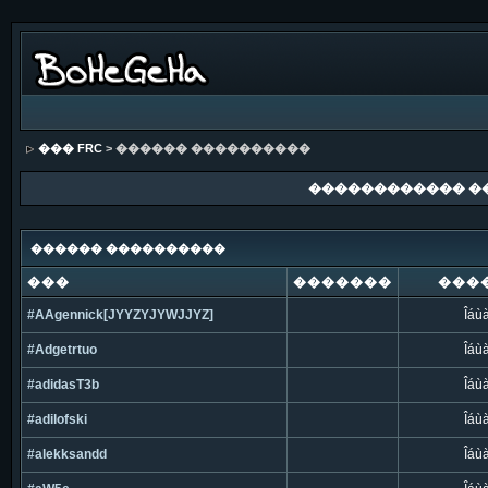
��� FRC
> ������ ����������
������������ �
������ ����������
���
�������
���
#AAgennick[JYYZYJYWJJYZ]
Îáù
#Adgetrtuo
Îáù
#adidasT3b
Îáù
#adilofski
Îáù
#alekksandd
Îáù