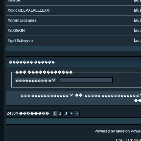
#aW5e
Îáù
#ckick[LLPXLPLLLLXX]
Îáù
#dromardennes
Îáù
#dX8eGN
Îáù
#ge36ckwyen
Îáù
������� ������
��� ������������
��
�
24304 ��������
1
2
3
>
»
Powered by
Invision Powe
BoH Dark Blue