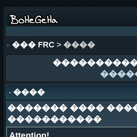
��� FRC
> ����
����������
����
����
������� ���� ���
�����������
Attention!