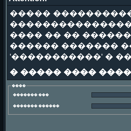
����� ����������
��������������
���� �� �� �����
������ ������� �
'�����������' � �
� ����� ���� ���
����
������� ���
������� ������