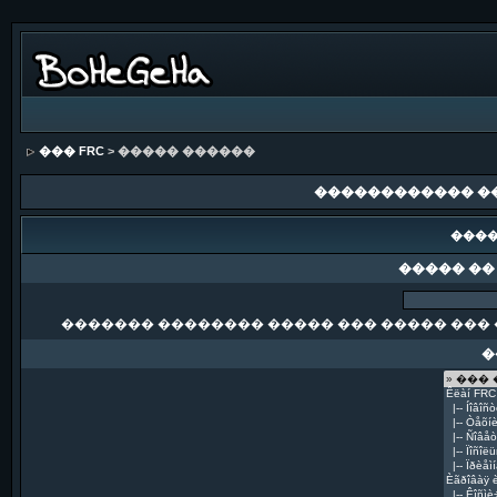
��� FRC
> ����� ������
������������ �
����
����� ��
������� �������� ����� ��� ����� ��� 
�