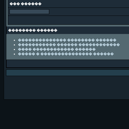
��� ������
�������� ������
�������������� �������� ������
����������� ������ ������������
���� ������������ ������
����� � ��������������� ������