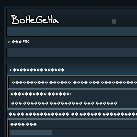
��� FRC
��������� ������
���������� ������. ���� ��� ����������
���������� ������:
��� ������� ��������� ��� ������
�� �� ������������. �� ������ ���������
���� ���