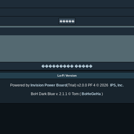
��������� �����
Lo-Fi Version
Powered by
Invision Power Board
(Trial) v2.0.0 PF 4 © 2026
IPS, Inc.
BoH Dark Blue v. 2.1.1 © Tom (
BoHeGeHa
)