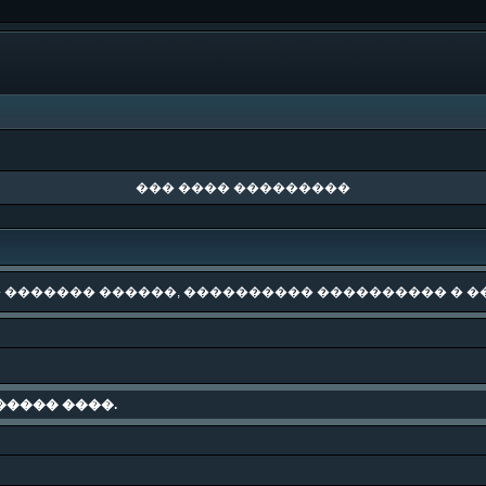
��� ���� ���������
 ������� ������, ���������� ���������� � �
����� ����.