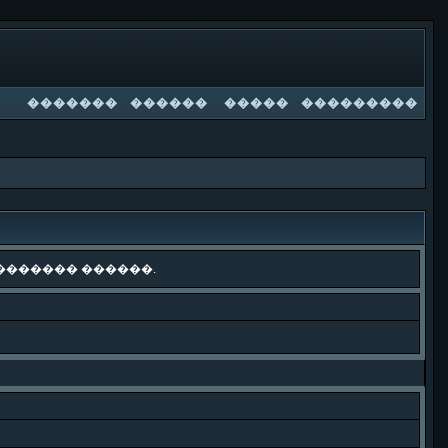
�������
������
�����
���������
������� ������.