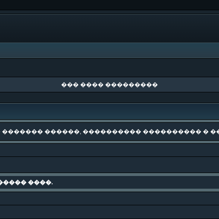
��� ���� ���������
 ������� ������, ���������� ���������� � �
����� ����.