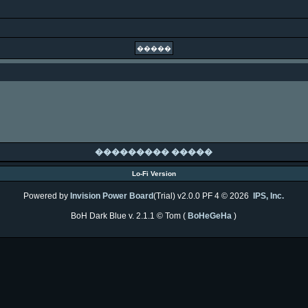
��������� �����
Lo-Fi Version
Powered by
Invision Power Board
(Trial) v2.0.0 PF 4 © 2026
IPS, Inc.
BoH Dark Blue v. 2.1.1 © Tom (
BoHeGeHa
)