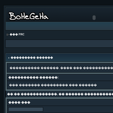
��� FRC
��������� ������
���������� ������. ���� ��� ����������
���������� ������:
��� ������� ��������� ��� ������
�� �� ������������. �� ������ ���������
���� ���