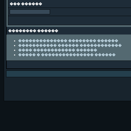
��� ������
�������� ������
�������������� �������� ������
����������� ������ ������������
���� ������������ ������
����� � ��������������� ������