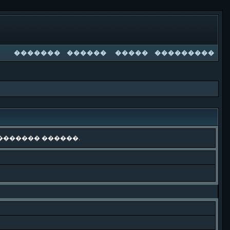
�������
������
�����
���������
������� ������.