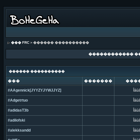
��� FRC
> ������ ����������
������������ �
������ ����������
���
�������
���
#AAgennick[JYYZYJYWJJYZ]
Îáù
#Adgetrtuo
Îáù
#adidasT3b
Îáù
#adilofski
Îáù
#alekksandd
Îáù