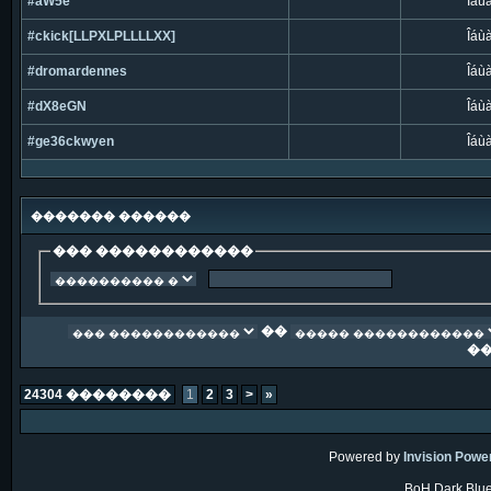
#aW5e
Îáù
#ckick[LLPXLPLLLLXX]
Îáù
#dromardennes
Îáù
#dX8eGN
Îáù
#ge36ckwyen
Îáù
������� ������
��� ������������
��
�
24304 ��������
1
2
3
>
»
Powered by
Invision Powe
BoH Dark Blue