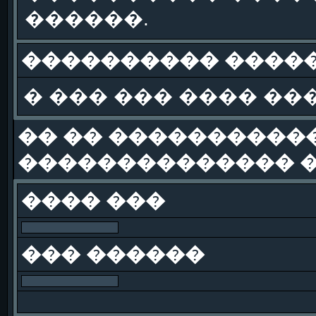
������.
���������� �����
� ��� ��� ���� ��
�� �� �����������
�������������� �
���� ���
��� ������