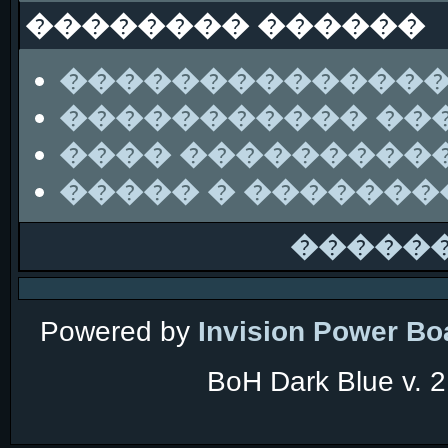
�������� ������
��������������
����������� ��
���� ���������
����� � ������
�����
Powered by
Invision Power Bo
BoH Dark Blue v. 