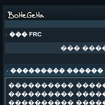
��� FRC
��� ���
��������� ������
���������� �����
���������� �����
���������� ����