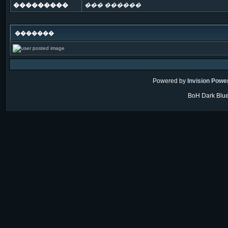
���������
��� ������
�������
Powered by
Invision Powe
BoH Dark Blue