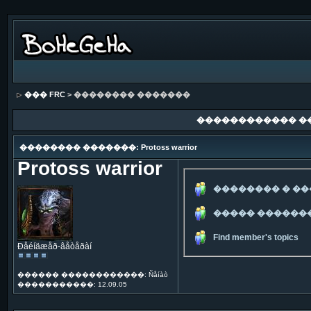
��� FRC
> �������� �������
������������ �
�������� �������: Protoss warrior
Protoss warrior
�������� � �
����� ������
Find member's topics
Ðåéíäæåð-âåòåðàí
������ ������������: Ñåíàò
�����������: 12.09.05