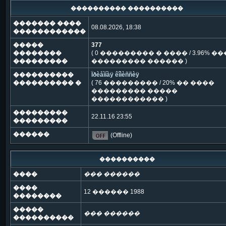
���������� ����������
������� ����
08.08.2026, 18:38
������������
�����
377
��������
( 0 ��������� � ���� / 3.96% �
���������
��������� ������ )
����������
Ïðèåìíàÿ êîìèññèÿ
���������� �
( 76 ��������� / 20% �� ����
��������� �����
������������ )
���������
22.11.16 23:55
���������
������
(Offline)
����������
����
��� ������
����
12 ������ 1988
��������
�����
��� ������
����������