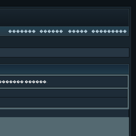
�������
������
�����
���������
������� ������.