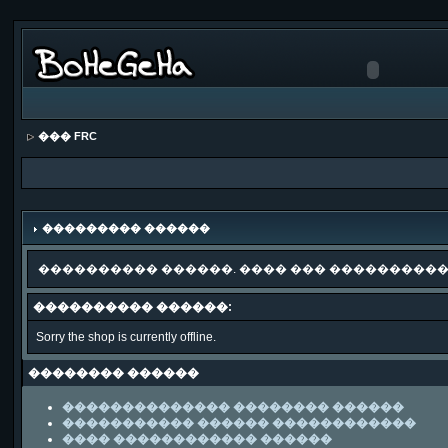
��� FRC
��������� ������
���������� ������. ���� ��� ����������
���������� ������:
Sorry the shop is currently offline.
�������� ������
�������������� �������� ������
����������� ������ ������������
���� ������������ ������