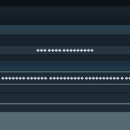
��� ���� ���������
 ������� ������, ���������� ���������� � �