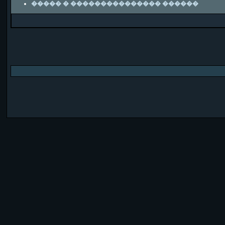
����� � ��������������� ������