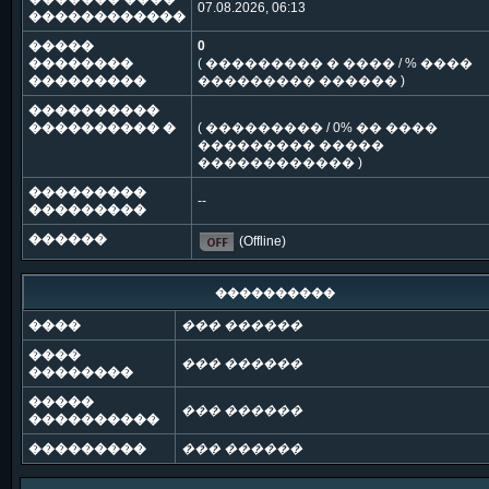
07.08.2026, 06:13
������������
�����
0
��������
( ��������� � ���� / % ����
���������
��������� ������ )
����������
���������� �
( ��������� / 0% �� ����
��������� �����
������������ )
���������
--
���������
������
(Offline)
����������
����
��� ������
����
��� ������
��������
�����
��� ������
����������
���������
��� ������