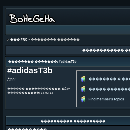
��� FRC
> �������� �������
������������ �
�������� �������: #adidasT3b
#adidasT3b
�������� � �
Ãîñòü
������ ������������: Îáùàÿ
����� ������
�����������: 16.03.13
Find member's topics
���������� ����������
������� ����