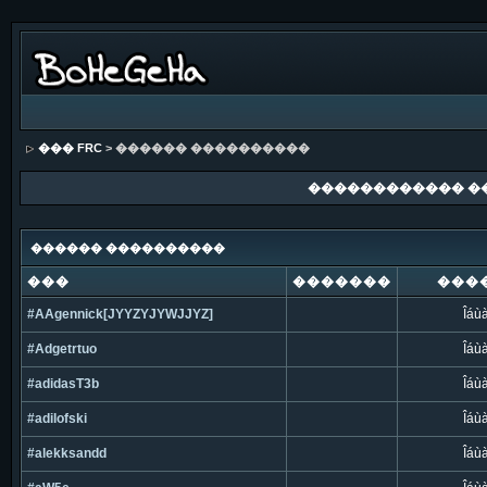
��� FRC
> ������ ����������
������������ �
������ ����������
���
�������
���
#AAgennick[JYYZYJYWJJYZ]
Îáù
#Adgetrtuo
Îáù
#adidasT3b
Îáù
#adilofski
Îáù
#alekksandd
Îáù