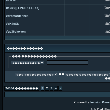
#aW5e
Îáù
#ckick[LLPXLPLLLLXX]
Îáù
#dromardennes
Îáù
#dX8eGN
Îáù
#ge36ckwyen
Îáù
������� ������
��� ������������
��
�
24304 ��������
1
2
3
>
»
Powered by
Invision Powe
BoH Dark Blue