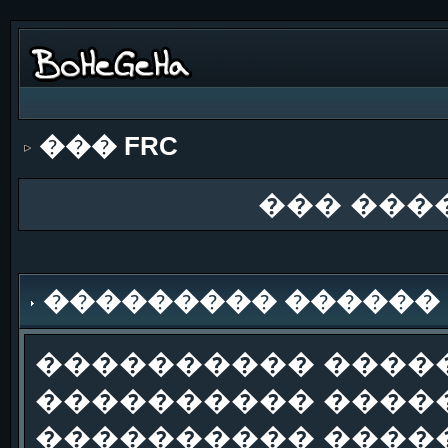
��� FRC
��� ���
��������� ������
���������� �����
���������� �����
���������� ����