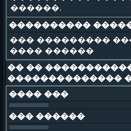
������.
���������� �����
��� ��������� �
���� ������
�� �� �����������
�������������� �
���� ���
��� ������