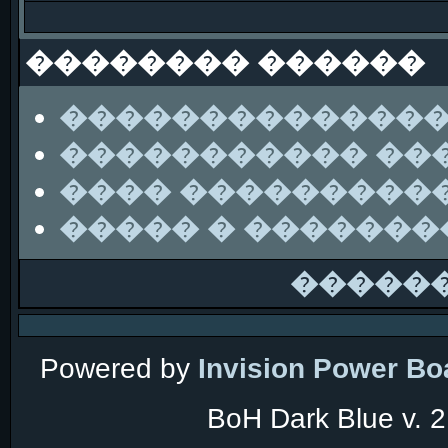
�������� ������
��������������
����������� ��
���� ���������
����� � ������
�����
Powered by
Invision Power Bo
BoH Dark Blue v. 