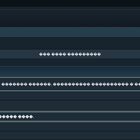
��� ���� ���������
 ������� ������, ���������� ���������� � �
����� ����.