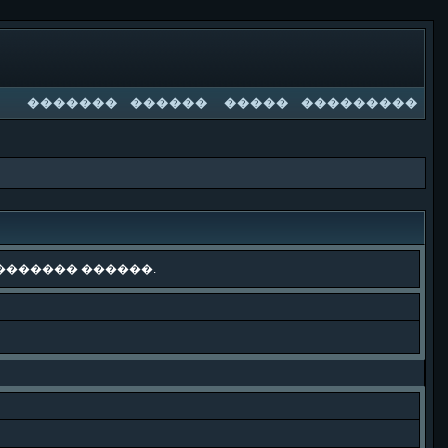
�������
������
�����
���������
������� ������.