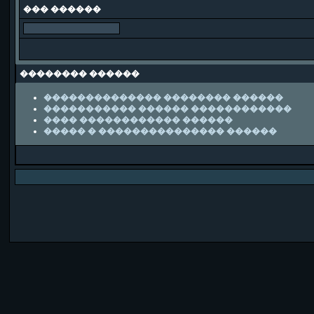
��� ������
�������� ������
�������������� �������� ������
����������� ������ ������������
���� ������������ ������
����� � ��������������� ������