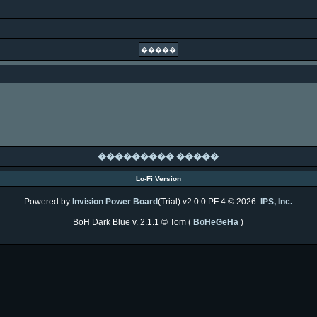
��������� �����
Lo-Fi Version
Powered by
Invision Power Board
(Trial) v2.0.0 PF 4 © 2026
IPS, Inc.
BoH Dark Blue v. 2.1.1 © Tom (
BoHeGeHa
)