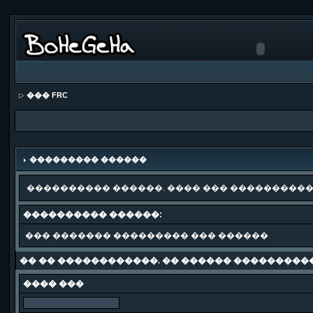
��� FRC
��������� ������
���������� ������. ���� ��� ����������
���������� ������:
��� ������� ��������� ��� ������
�� �� ������������. �� ������ ���������
���� ���