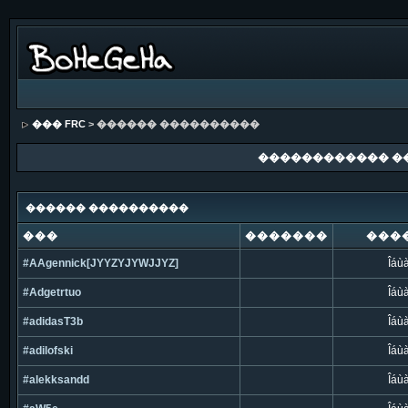
��� FRC
> ������ ����������
������������ �
������ ����������
���
�������
���
#AAgennick[JYYZYJYWJJYZ]
Îáù
#Adgetrtuo
Îáù
#adidasT3b
Îáù
#adilofski
Îáù
#alekksandd
Îáù