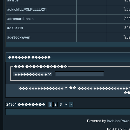
#aW5e
Îáù
#ckick[LLPXLPLLLLXX]
Îáù
#dromardennes
Îáù
#dX8eGN
Îáù
#ge36ckwyen
Îáù
������� ������
��� ������������
��
�
24304 ��������
1
2
3
>
»
Powered by
Invision Powe
BoH Dark Blue