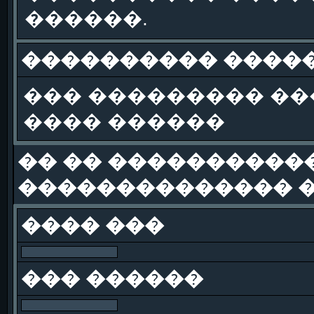
������.
���������� �����
��� ��������� �
���� ������
�� �� �����������
�������������� �
���� ���
��� ������