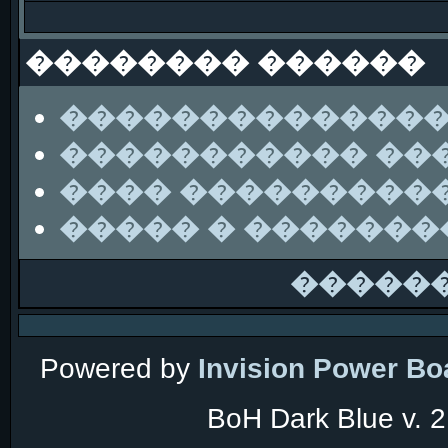
�������� ������
��������������
����������� ��
���� ���������
����� � ������
�����
Powered by
Invision Power Bo
BoH Dark Blue v. 