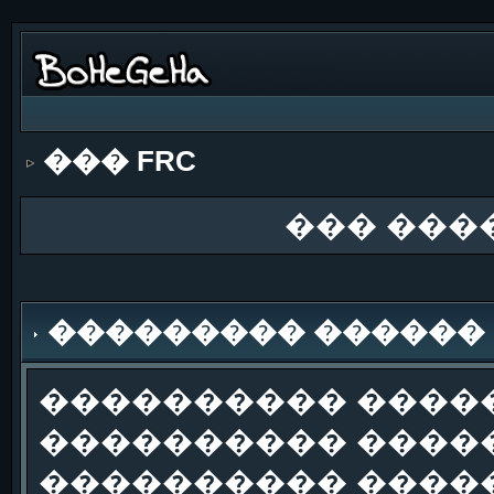
��� FRC
��� ���
��������� ������
���������� �����
���������� �����
���������� ����