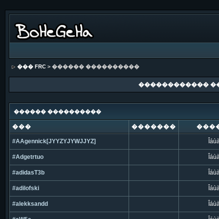
��� FRC
> ������ ����������
������������ �
������ ����������
���
�������
���
#AAgennick[JYYZYJYWJJYZ]
Îáù
#Adgetrtuo
Îáù
#adidasT3b
Îáù
#adilofski
Îáù
#alekksandd
Îáù