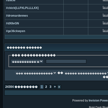
#aW5e
Îáù
#ckick[LLPXLPLLLLXX]
Îáù
#dromardennes
Îáù
#dX8eGN
Îáù
#ge36ckwyen
Îáù
������� ������
��� ������������
��
�
24304 ��������
1
2
3
>
»
Powered by
Invision Powe
BoH Dark Blue