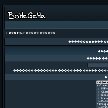
��� FRC
> ����� ������
������������ �
����
����� ��
������� �������� ����� ��� ����� ��� 
�