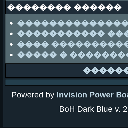
�������� ������
��������������
����������� ��
���� ���������
����� � ������
�����
Powered by
Invision Power Bo
BoH Dark Blue v. 