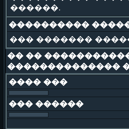
������.
���������� �����
��� ������� ����
�� �� �����������
�������������� �
���� ���
��� ������