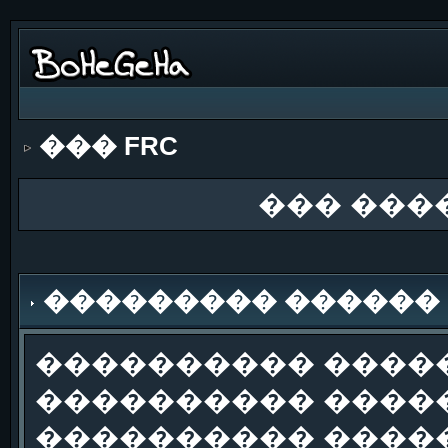
��� FRC
��� ���
��������� ������
���������� �����
���������� �����
���������� ����