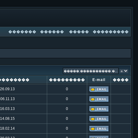
�������
������
�����
���������
��������
���������
E-mail
����
26.09.13
0
06.11.13
0
16.03.13
0
14.08.15
0
18.02.14
0