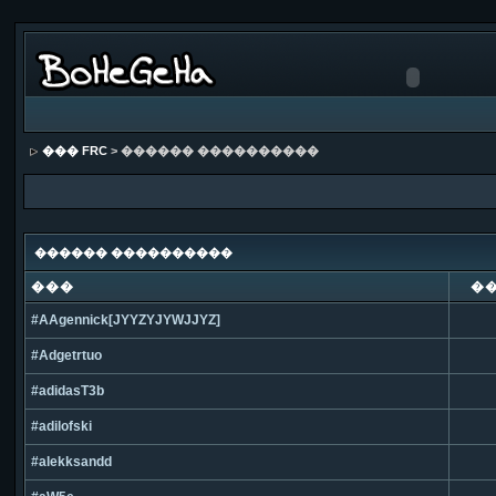
��� FRC
> ������ ����������
������ ����������
���
�
#AAgennick[JYYZYJYWJJYZ]
#Adgetrtuo
#adidasT3b
#adilofski
#alekksandd