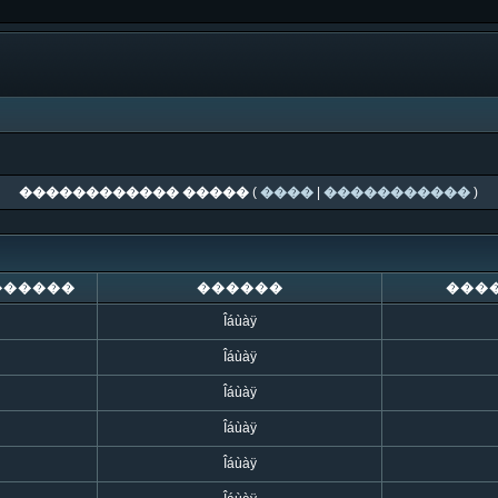
������������ �����
(
����
|
�����������
)
������
������
���
Îáùàÿ
Îáùàÿ
Îáùàÿ
Îáùàÿ
Îáùàÿ