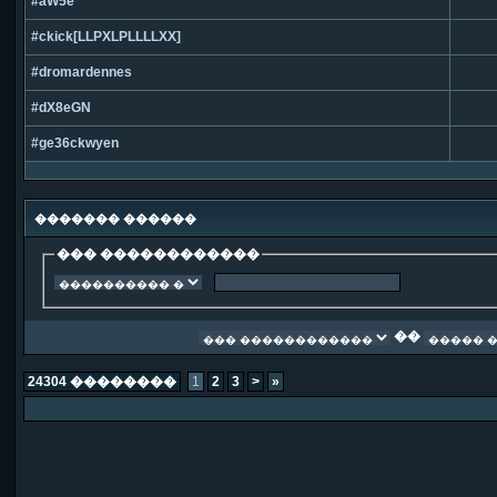
#aW5e
#ckick[LLPXLPLLLLXX]
#dromardennes
#dX8eGN
#ge36ckwyen
������� ������
��� ������������
��
24304 ��������
1
2
3
>
»