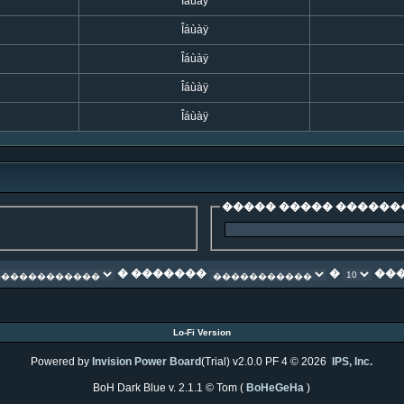
Îáùàÿ
Îáùàÿ
Îáùàÿ
Îáùàÿ
Îáùàÿ
����� ����� ������
� �������
�
���
Lo-Fi Version
Powered by
Invision Power Board
(Trial) v2.0.0 PF 4 © 2026
IPS, Inc.
BoH Dark Blue v. 2.1.1 © Tom (
BoHeGeHa
)