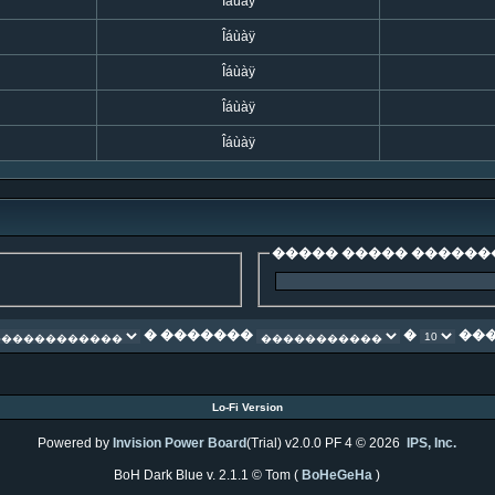
Îáùàÿ
Îáùàÿ
Îáùàÿ
Îáùàÿ
Îáùàÿ
����� ����� ������
� �������
�
���
Lo-Fi Version
Powered by
Invision Power Board
(Trial) v2.0.0 PF 4 © 2026
IPS, Inc.
BoH Dark Blue v. 2.1.1 © Tom (
BoHeGeHa
)