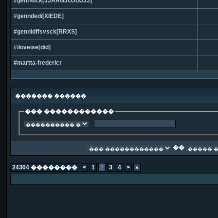
#genn4ick[JJAAGJOJGJJJ]
#genndedi[XIEDE]
#gennidffsvsck[RRXS]
#iloveise[did]
#martta-fredericr
������� ������
��� ������������
��
24304 ��������
<
1
2
3
4
>
»