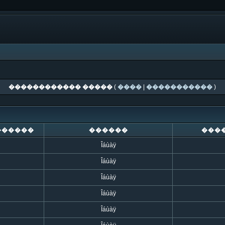
������������ �����
(
����
|
�����������
)
������
������
���
Îáùàÿ
Îáùàÿ
Îáùàÿ
Îáùàÿ
Îáùàÿ