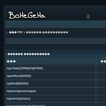
��� FRC
> ������ ����������
������ ����������
���
�
#ge75itk[QTRRIQTQRTRR]
#geefffesk[DDEE]
#geffedk[DDEE]
#genemigreeinvingnd
#genkmbt[shoes]