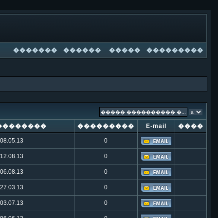
�������
������
�����
���������
��������
���������
E-mail
����
08.05.13
0
12.08.13
0
06.08.13
0
27.03.13
0
03.07.13
0