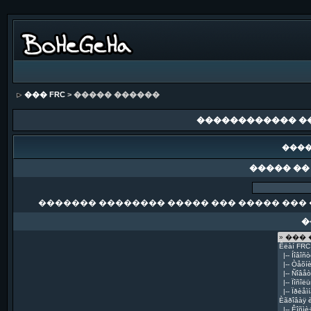
��� FRC
> ����� ������
������������ �
����
����� ��
������� �������� ����� ��� ����� ��� 
�