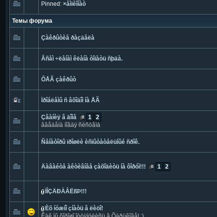
Pinned:
×åìïèîíàò
Темы форума
Çàêðûòèå ðàçäåëà
Âñåì ÷ëåíàì êëàíà òîïàòü ñþäà.
ÔÅÃ çàêðûò
Ïðîáëåìû ñ âõîäîì íà ÅÃ
Çâàíèÿ â äîìå
1
2
ââåäåíà íîâàÿ ñèñòåìà
Ñåíàòîðû ïðîøëè èñïûòàòåëüíûé ñðîê.
Äàâàéòå àêòèâíåå çàõîäèòü íà ôîðóì!!!
1
2
ÏÎÇÄÐÀÂËßÞ!!!
Èõ íóæíî çíàòü â ëèöî!
Êàê ìû õîðîøî îòòÿíóëèñü â Õàðüêîâå! :)