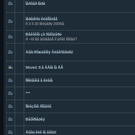
Ìàñòåð Ïåðà
Ïåðåïèñü êëàíîâöåâ
ñ 3 ïî 20 îêòÿáðÿ 2005ã.
Ðåéòèíã çà ñåíòÿáðü
À ÷òî âû äóìàåòå ïî ýòîìó ïîâîäó?
Äåíü Ðîæäåíèÿ Àëåêñàíäðà!
Moved:
ß â ÁÀÍå íà ÅÃ
Ïîïîëíåíèå â êëàíå
***
Ïîëåçíûå ñîâåòû
Ðåôîðìàöèÿ
Áûòü èëè íå áûòü!