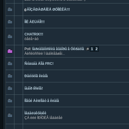
ÂÎÇÂÐÀØÅÍÈÅ ØÒÎÏÈÊÀ!!!
ÌÎÉ ÀËÜÁÎÌ!!!
CHATRIX!!!
òåëå÷àò
Poll:
Ïàðëàìåíòñêèå âûáîðû â Óêðàèíå
1
2
Äèñêóññèè î íàáîëåâøåì...
Ñóäüáà Äîìà FRC!
Ðåéòèíã êëàíà
íàáîð ïîñëîâ!
Íîâûé Äèïëîìàò â êëàíå
Ìåäàëüêóíüêè
ÇÀ èëè ÏÐÎÒÈÂ ìåäàëåé