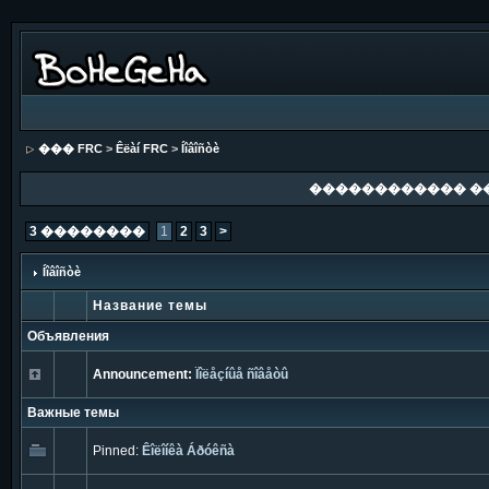
��� FRC
>
Êëàí FRC
>
Íîâîñòè
������������ �
3 ��������
1
2
3
>
Íîâîñòè
Название темы
Объявления
Announcement:
Ïîëåçíûå ñîâåòû
Важные темы
Pinned:
Êîëîíêà Áðóêñà