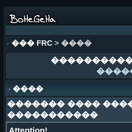
��� FRC
> ����
����������
����
����
������� ���� ���
�����������
Attention!