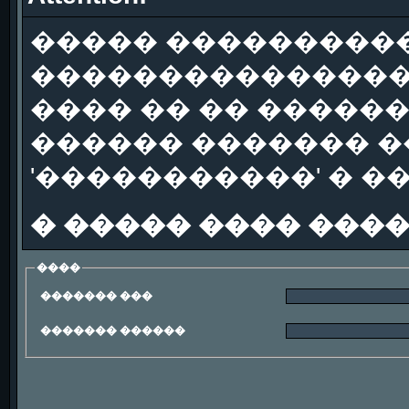
����� ����������
��������������
���� �� �� �����
������ ������� �
'�����������' � �
� ����� ���� ���
����
������� ���
������� ������