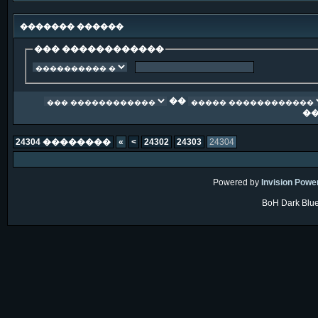
������� ������
��� ������������
��
�
24304 ��������
«
<
24302
24303
24304
Powered by
Invision Powe
BoH Dark Blue