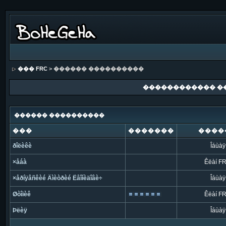
��� FRC
> ������ ����������
������������ �
������ ����������
���
�������
����
ðîëèêè
Îáùàÿ
×åáà
Êëàí F
×åðíÿâñêèé Äìèòðèé Ëåîíèäîâè÷
Îáùàÿ
Øòîïèê
Êëàí F
Þëèÿ
Îáùàÿ