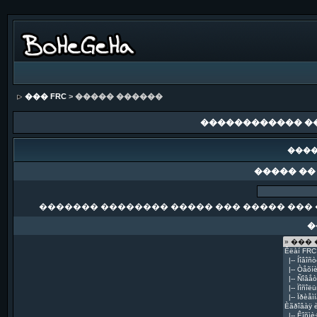
��� FRC
> ����� ������
������������ �
����
����� ��
������� �������� ����� ��� ����� ��� 
�