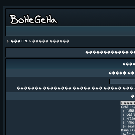
��� FRC
> ����� ������
������������ �
����
����� ��
������� �������� ����� ��� ����� ��� 
�