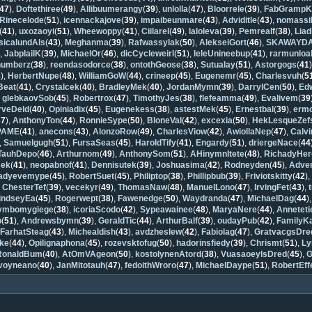
47
),
Doftethiree
(
49
),
Allibuumerangy
(
39
),
unlolla
(
47
),
Bloorrele
(
39
),
FabGrampK
Rinecelode
(
51
),
icennackajove
(
39
),
impaibeunmare
(
43
),
Adviditle
(
43
),
nomassi
(
41
),
uxozaoyi
(
51
),
Wheewoppy
(
41
),
Ciilarel
(
49
),
laloleva
(
39
),
Pemrealf
(
38
),
Lia
sicalundAls
(
43
),
Meghanma
(
39
),
Rafwassylak
(
50
),
AlekseiGort
(
46
),
SKAWAYD
),
JabplailK
(
39
),
MichaelOr
(
46
),
dicCycleweirl
(
51
),
leleUnineebup
(
41
),
rarmunloal
numberz
(
38
),
reendasodorce
(
38
),
ontothGeose
(
38
),
Sutualay
(
51
),
Astorgogs
(
41
8
),
HerbertNupe
(
48
),
WilliamGoW
(
44
),
crineep
(
45
),
Eugenemr
(
45
),
Charlesvuh
(
5
Beat
(
41
),
Crystalcek
(
40
),
BradleyMek
(
40
),
JordanMymn
(
39
),
DarrylCen
(
50
),
Ed
,
glebkaovSob
(
45
),
Robertrox
(
47
),
TimothyJes
(
38
),
flefeamma
(
49
),
Evalivem
(
39
rveDeld
(
40
),
Opiniadix
(
45
),
Eugenekess
(
38
),
astestMek
(
45
),
Ernestbal
(
39
),
erm
37
),
AnthonyTon
(
44
),
RonnieSype
(
50
),
BloneVal
(
42
),
excexia
(
50
),
HekLesqueZef
PAME
(
41
),
anecons
(
43
),
AlonzoRow
(
49
),
CharlesViow
(
42
),
AwiollaNep
(
47
),
Calvi
),
Samuelgugh
(
51
),
FursaSeas
(
45
),
HaroldTify
(
41
),
Engardy
(
51
),
driergeNace
(
44
TauhDepo
(
46
),
Arthurnom
(
49
),
AnthonySom
(
51
),
AHinymnItete
(
48
),
RichadyHer
sek
(
41
),
neopabnof
(
41
),
Dennisutek
(
39
),
Joshuasima
(
42
),
Rodneyden
(
45
),
Adve
adyevemype
(
45
),
RobertSuet
(
45
),
Philiptop
(
38
),
Phillipbub
(
39
),
Friviotskitty
(
42
)
,
ChesterTef
(
39
),
vecekyr
(
49
),
ThomasNaw
(
48
),
ManuelLono
(
47
),
IrvingFet
(
43
),
indseyEa
(
45
),
Rogerwept
(
38
),
Fawenedge
(
50
),
Waydranda
(
47
),
MichaelDag
(
44
)
ymbomygiege
(
38
),
icoriaScodo
(
42
),
Sypeawainee
(
48
),
MaryaNere
(
44
),
Anneteti
b
(
51
),
Andrewsbymn
(
39
),
GeraldTic
(
44
),
ArthurBalf
(
39
),
oudayPub
(
42
),
FamilyK
,
FarhatSteag
(
43
),
Michealdish
(
43
),
avdzheslew
(
42
),
Fabiolag
(
47
),
GratvacgsDre
oke
(
44
),
Opilignaphona
(
45
),
rozevsktofug
(
50
),
hadorinsfiedy
(
39
),
Chrismt
(
51
),
Ly
RonaldBum
(
40
),
AtOmVAgeon
(
50
),
kostolynenAtord
(
38
),
VuasaoeylsDred
(
45
),
G
ovoyneano
(
40
),
JanMitotauh
(
47
),
fedoithWroro
(
47
),
MichaelDaype
(
51
),
RobertEff