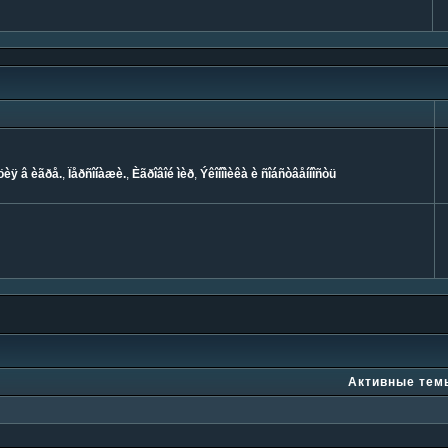
èÿ â èãðå.
,
Ïåðñîíàæè.
,
Èãðîâîé ìèð
,
Ýêîíîìèêà è ñîáñòâåííîñòü
Активные тем