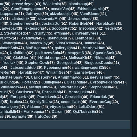
ar
(
50
),
erewAricync
(
43
),
Wicalcola
(
38
),
biombtoup
(
49
),
ls
(
42
),
CemEcogegoomo
(
50
),
ocealeVon
(
42
),
Ethiseeawania
(
47
),
diaappeare
(
41
),
Jeffreyel
(
39
),
okizekodojip
(
48
),
VumBleme
(
41
),
AY
(
41
),
clintoutnix
(
38
),
elizawetaMn
(
40
),
Jitorsereique
(
38
),
f
(
48
),
Stephenreew
(
42
),
JoshuaDof
(
51
),
RobertNeli
(
44
),
Haroldcak
(
38
),
),
advepay
(
38
),
extessorp
(
40
),
ScoogePet
(
51
),
Insophoro
(
42
),
vedeik
(
50
),
1
),
Stevenaped
(
47
),
Cruirty
(
45
),
effinna
(
48
),
KWeamyrees
(
51
),
wardtox
(
43
),
exadway
(
49
),
Justinquom
(
39
),
LeampepE
(
38
),
),
Walterplut
(
48
),
JavierKiny
(
45
),
VitiaOxime
(
45
),
Juliusei
(
46
),
olovobSob
(
47
),
MoBAgemo
(
50
),
gallerylight
(
41
),
MatthewHam
(
46
),
s
(
40
),
Unfalfken
(
42
),
podkovevSob
(
46
),
neapymN
(
48
),
AgustinStek
(
48
),
nsi
(
48
),
ClekBlert
(
41
),
HCabLoorgo
(
42
),
MelissaKi
(
42
),
Nikitanit
(
43
),
),
frceliaki
(
40
),
StephenCowl
(
47
),
Georgedite
(
42
),
BingepesDeede
(
41
),
o
(
43
),
Jabsuefathtub
(
39
),
Pypeinnorne
(
46
),
wantingwager83
(
50
),
neRer
(
49
),
HaroldDew
(
47
),
WilliamGes
(
47
),
Earnebybeer
(
46
),
,
MichaelSasy
(
40
),
CarlosSon
(
49
),
Amummavog
(
51
),
neeviasmam
(
45
),
turlglund
(
46
),
Fortant
(
51
),
Billiejibe
(
47
),
GiaaTrolla
(
43
),
Proopyeldendy
(
41
),
,
Williamcaw
(
41
),
alledlyDuno
(
43
),
TotWraraBak
(
42
),
Stephennelf
(
46
),
etual
(
51
),
Curtiscax
(
38
),
Darnellsof
(
41
),
Manrajuskn
(
41
),
al
(
42
),
EnriqueKa
(
45
),
Patrickvok
(
41
),
Geralddip
(
46
),
Eduarduiz
(
38
),
d
(
45
),
bruics
(
44
),
StkhilyReara
(
43
),
cedselilabs
(
40
),
EveretteCag
(
40
),
manalgory
(
47
),
Aidanen
(
44
),
vityuznLem
(
50
),
LeliaOdorp
(
51
),
ambalMl
(
43
),
Frankequix
(
44
),
Daroml
(
50
),
Qxl7kslrzsEi
(
39
),
es
(
39
),
normate
(
39
),
trafgCed
(
39
)