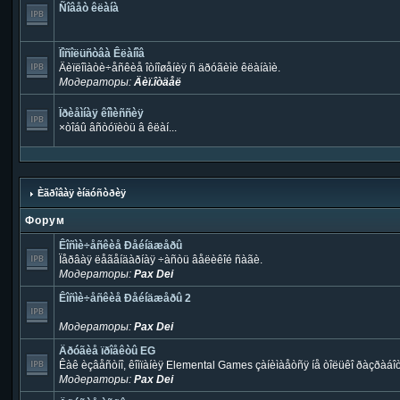
Ñîâåò êëàíà
Ïîñîëüñòâà Êëàíîâ
Äèïëîìàòè÷åñêèå îòíîøåíèÿ ñ äðóãèìè êëàíàìè.
Модераторы:
Äèï.îòäåë
Ïðèåìíàÿ êîìèññèÿ
×òîáû âñòóïèòü â êëàí...
Èãðîâàÿ èíäóñòðèÿ
Форум
Êîñìè÷åñêèå Ðåéíäæåðû
Ïåðâàÿ ëåãåíäàðíàÿ ÷àñòü âåëèêîé ñàãè.
Модераторы:
Pax Dei
Êîñìè÷åñêèå Ðåéíäæåðû 2
Модераторы:
Pax Dei
Äðóãèå ïðîåêòû EG
Êàê èçâåñòíî, êîìïàíèÿ Elemental Games çàíèìàåòñÿ íå òîëüêî ðàçðàáî
Модераторы:
Pax Dei