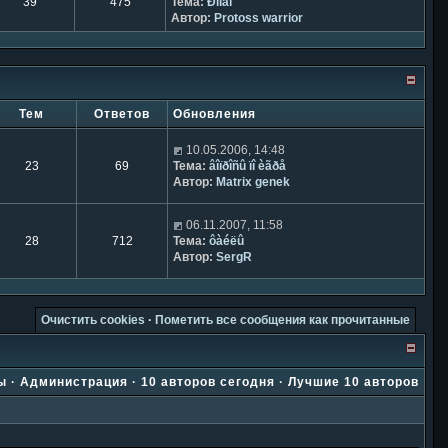
39
475
Тема:
Ðîìàí
Автор:
Protoss warrior
Тем
Ответов
Обновления
10.05.2006, 14:48
23
69
Тема:
âîïðîñû ïî èãðå
Автор:
Matrix genek
06.11.2007, 11:58
28
712
Тема:
ôàéëû
Автор:
SergR
Очистить cookies
·
Пометить все сообщения как прочитанные
ы
·
Администрация
·
10 авторов сегодня
·
Лучшие 10 авторов