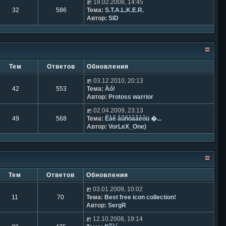
18.02.2008, 14:45
32
586
Тема:
S.T.A.L.K.E.R.
Автор:
SID
Тем
Ответов
Обновления
03.12.2010, 20:13
42
553
Тема:
Àó!
Автор:
Protoss warrior
02.04.2009, 23:13
49
568
Тема:
Êàê âûñòàâèòü �...
Автор:
VorLeX_One)
Тем
Ответов
Обновления
03.01.2009, 10:02
11
70
Тема:
Best free icon collection!
Автор:
SergR
12.10.2008, 19:14