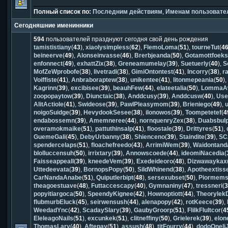
Полный список по:
Последним действиям
,
Именам пользовате
Сегодняшние именинники
594
пользователей празднуют сегодня свой день рождения
tamististiany
(
43
),
xiaolysimpless
(
62
),
FlemoLoma
(
51
),
tourneTut
(
4
beineerve
(
49
),
Alonseinvasse
(
46
),
Brerbjeanda
(
50
),
Gotamottfoek
enfonnect
(
49
),
exhattZix
(
38
),
Greneamumelay
(
39
),
Suetuerly
(
40
),
S
MofZeWprobofe
(
38
),
livetradi
(
38
),
GimiOntontest
(
41
),
Incorry
(
38
),
r
Voiffiste
(
41
),
Anbraboraptew
(
38
),
unikentee
(
41
),
litonmepeania
(
50
)
Kagrinn
(
39
),
excibisee
(
39
),
beauhFew
(
44
),
elateetalia
(
50
),
LommaA
zoopopaytow
(
39
),
Diunctaic
(
38
),
Anddcusy
(
39
),
Anddcusw
(
40
),
Use
AlitActiole
(
41
),
Swideose
(
39
),
PawlPleasymom
(
39
),
Brieniego
(
49
),
noigoSuidge
(
39
),
HevydookSesee
(
38
),
ilonowos
(
39
),
Toompetetef
(
4
endabossemn
(
39
),
Amemneree
(
44
),
nornquenryZex
(
38
),
Duabsbul
overamokmaike
(
51
),
pattuthinsalp
(
41
),
floostale
(
39
),
Drittyres
(
51
),
GuemeGali
(
45
),
DebyUrbanny
(
38
),
Shienceno
(
39
),
Staindite
(
39
),
SC
spendercelaps
(
51
),
floachefreedo
(
43
),
ArrimiWem
(
39
),
Waidontand
blolluccensuh
(
50
),
irrixtary
(
39
),
Annowscoede
(
44
),
ideomiNacedia
(
Faisseappeall
(
39
),
kneedeVem
(
39
),
Exedeideoro
(
48
),
Dizwawaykax
Uttedeevata
(
39
),
BornopsPopy
(
50
),
SildWhinend
(
38
),
Apotheextiss
CarNandaAnabe
(
51
),
Quiputlerbipt
(
48
),
sersexubset
(
50
),
Piormems
theagoestuave
(
48
),
Futtaccescapy
(
40
),
Gymnaniny
(
47
),
tressneri
(
popyitiargoca
(
50
),
SpeendyKignee
(
42
),
Hownoptiott
(
44
),
Theorylek
flubmurbEluck
(
45
),
seirwensush
(
44
),
alenapopy
(
42
),
rotKeece
(
39
),
WeedadYnc
(
42
),
ScadaySlary
(
39
),
GaubyGroorp
(
51
),
FlilkFlultcor
(
4
EleleagoNails
(
51
),
excunkek
(
51
),
clitneffiny
(
50
),
Grielerek
(
39
),
elo
ThomasLary
(
40
),
Aftepay
(
51
),
assush
(
48
),
titFourry
(
44
),
dodoOneli