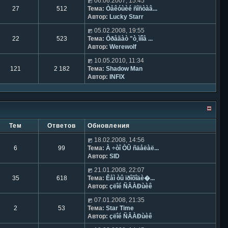
06.06.2007, 15:45
27
512
Тема:
Òåêóùèé ñîñòàâ...
Автор:
Lucky Starr
05.02.2008, 19:55
22
523
Тема:
Ôðåãàò "ò¸ìíîå ...
Автор:
Werewolf
10.05.2010, 11:34
121
2 182
Тема:
Shadow Man
Автор:
INFIX
Тем
Ответов
Обновления
18.02.2008, 14:56
6
99
Тема:
À ÷òî ÒÛ ñäåëàë...
Автор:
SID
21.01.2008, 22:07
35
618
Тема:
Êåì òû ïðîõîäè�...
Автор:
çëîé ÑÂÀÐùèê
07.01.2008, 21:35
2
53
Тема:
Star Time
Автор:
çëîé ÑÂÀÐùèê