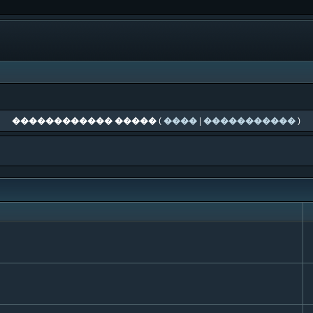
������������ �����
(
����
|
�����������
)