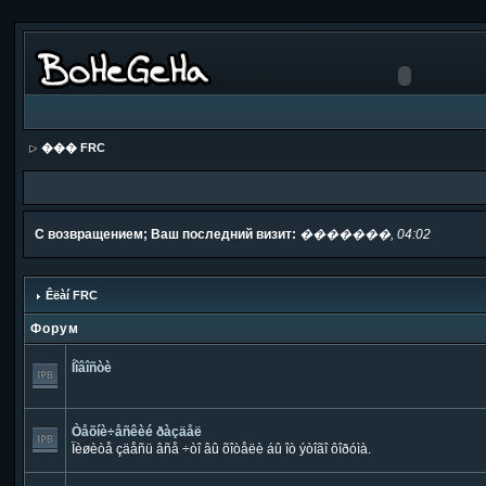
��� FRC
С возвращением; Ваш последний визит:
�������, 04:02
Êëàí FRC
Форум
Íîâîñòè
Òåõíè÷åñêèé ðàçäåë
Ïèøèòå çäåñü âñå ÷òî âû õîòåëè áû îò ýòîãî ôîðóìà.