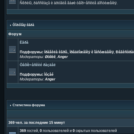
Ñêðèíû, ðàññêàçû è äðóãèå âàøè òâîð÷åñêèå äîñòèæåíèÿ.
Ôîðóìíàÿ èãðà
Форум
Èãðà
Подфорумы:
Ïðàâèëà èãðû.
,
Ïðåäëîæåíèÿ è îáñóæäåíèÿ
,
Ðåãèñòðàö
Модераторы:
Øòîïèê
,
Anger
Òåõíè÷åñêèé ðàçäåë
Подфорумы:
Ìóçåé
Модераторы:
Anger
Статистика форума
369 чел. за последние 15 минут
369
гостей,
0
пользователей и
0
скрытых пользователей