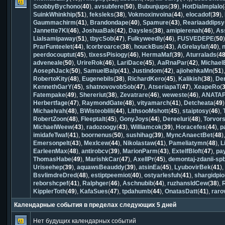
SnobbyBychono
(
40
),
avsubfere
(
50
),
Bubunjups
(
39
),
HotDialmplalo
(
SuinkWhinkhip
(
51
),
feksleks
(
38
),
Vokmoxinvoina
(
44
),
elocadof
(
39
),
Gaummachirm
(
41
),
Brandondape
(
40
),
Spamure
(
43
),
Reariaaddipsy
Jannette7Kl
(
46
),
JoshuaBak
(
42
),
Daysles
(
38
),
amipierenah
(
46
),
As
Lialsamipaway
(
51
),
tbycSob
(
47
),
Fulkyweedly
(
46
),
FUSVEDEPE
(
50
PrarFunteelet
(
44
),
Icorbroarce
(
38
),
houckBus
(
43
),
AGrelaylaf
(
40
),
peerdocouptut
(
45
),
tixessPisiogy
(
46
),
HermaMaf
(
39
),
Aturralads
(
4
adveneale
(
50
),
UrireRok
(
46
),
LariDace
(
45
),
AaRnaPar
(
42
),
Michael
AosephJack
(
50
),
SamuelBalp
(
41
),
Justindom
(
42
),
ajiohehkaMn
(
51
)
RobertoKity
(
48
),
Eugenebils
(
38
),
RichardKero
(
45
),
Kalikish
(
38
),
De
KennethGarY
(
45
),
shatnovovobSob
(
47
),
AtseriapaT
(
47
),
XeapeRo
(
Fatempake
(
49
),
Shereriut
(
38
),
Zevatrare
(
46
),
weweste
(
46
),
ANATA
Herbertfage
(
47
),
RaymondGate
(
48
),
vityamarch
(
41
),
Detcheata
(
49
Michaelvah
(
48
),
BWisteoblili
(
44
),
LithsooMshott
(
45
),
staiptosy
(
46
),
RobertZoon
(
48
),
Fleeptalt
(
45
),
GonyJoys
(
44
),
Dereeluri
(
48
),
Torvor
MichaelWeew
(
43
),
radozoogy
(
43
),
Williamcok
(
39
),
Horacefes
(
44
),
p
imidafeTwaf
(
41
),
boornenus
(
50
),
sushihag
(
39
),
MyncAnaectBet
(
48
)
Emersonpelt
(
43
),
MexIcew
(
44
),
Nikolastaw
(
41
),
Pameliatymn
(
48
),
L
EarleenMax
(
48
),
antirobcv
(
39
),
MarionParm
(
43
),
ExtelfBloft
(
47
),
pa
ThomasHabe
(
49
),
MarishkCar
(
47
),
AxellPr
(
45
),
demontaj-zdanii-sp
Uriseehep
(
39
),
aquawsBeauddy
(
39
),
atsinEa
(
45
),
LyubovirBek
(
41
)
BsvlimdreDred
(
48
),
estiptpeemiot
(
40
),
ostyarlesfuh
(
41
),
shargidpi
reborshcpef
(
41
),
Ralphger
(
46
),
Aschnubib
(
44
),
ruzhansldCew
(
38
),
KipplerToth
(
49
),
KafaSues
(
47
),
tpdahumb
(
44
),
OnatasDatt
(
41
),
rar
Календарные события в пределах следующих 5 дней
Нет будущих календарных событий