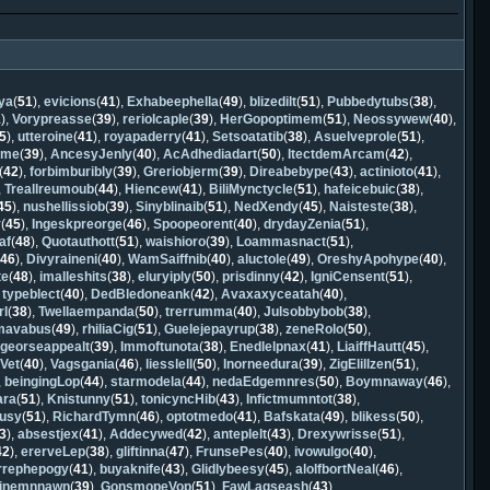
ya
(
51
),
evicions
(
41
),
Exhabeephella
(
49
),
blizedilt
(
51
),
Pubbedytubs
(
38
),
1
),
Vorypreasse
(
39
),
reriolcaple
(
39
),
HerGopoptimem
(
51
),
Neossywew
(
40
),
5
),
utteroine
(
41
),
royapaderry
(
41
),
Setsoatatib
(
38
),
Asuelveprole
(
51
),
eme
(
39
),
AncesyJenly
(
40
),
AcAdhediadart
(
50
),
ItectdemArcam
(
42
),
(
42
),
forbimburibly
(
39
),
Greriobjerm
(
39
),
Direabebype
(
43
),
actinioto
(
41
),
,
Treallreumoub
(
44
),
Hiencew
(
41
),
BiliMynctycle
(
51
),
hafeicebuic
(
38
),
45
),
nushellissiob
(
39
),
Sinyblinaib
(
51
),
NedXendy
(
45
),
Naisteste
(
38
),
y
(
45
),
Ingeskpreorge
(
46
),
Spoopeorent
(
40
),
drydayZenia
(
51
),
af
(
48
),
Quotauthott
(
51
),
waishioro
(
39
),
Loammasnact
(
51
),
(
46
),
Divyraineni
(
40
),
WamSaiffnib
(
40
),
aluctole
(
49
),
OreshyApohype
(
40
),
te
(
48
),
imalleshits
(
38
),
eluryiply
(
50
),
prisdinny
(
42
),
IgniCensent
(
51
),
,
typeblect
(
40
),
DedBledoneank
(
42
),
Avaxaxyceatah
(
40
),
rl
(
38
),
Twellaempanda
(
50
),
trerrumma
(
40
),
Julsobbybob
(
38
),
mavabus
(
49
),
rhiliaCig
(
51
),
Guelejepayrup
(
38
),
zeneRolo
(
50
),
,
georseappealt
(
39
),
Immoftunota
(
38
),
Enedlelpnax
(
41
),
LiaiffHautt
(
45
),
Vet
(
40
),
Vagsgania
(
46
),
liesslell
(
50
),
Inorneedura
(
39
),
ZigElillzen
(
51
),
,
beingingLop
(
44
),
starmodela
(
44
),
nedaEdgemnres
(
50
),
Boymnaway
(
46
),
ara
(
51
),
Knistunny
(
51
),
tonicyncHib
(
43
),
Infictmumntot
(
38
),
usy
(
51
),
RichardTymn
(
46
),
optotmedo
(
41
),
Bafskata
(
49
),
blikess
(
50
),
3
),
absestjex
(
41
),
Addecywed
(
42
),
anteplelt
(
43
),
Drexywrisse
(
51
),
42
),
ererveLep
(
38
),
gliftinna
(
47
),
FrunsePes
(
40
),
ivowulgo
(
40
),
irrephepogy
(
41
),
buyaknife
(
43
),
Glidlybeesy
(
45
),
alolfbortNeal
(
46
),
inemnnawn
(
39
),
GonsmopeVop
(
51
),
FawLagseash
(
43
),