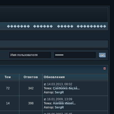
�������
������
�����
���������
Тем
Ответов
Обновления
14.03.2013, 08:02
72
342
Тема:
Çàêðûòèå ðàçäå...
Автор:
SergR
16.01.2009, 13:09
14
398
Тема:
Äåëîâîå ïðåäëî...
Автор:
SergR