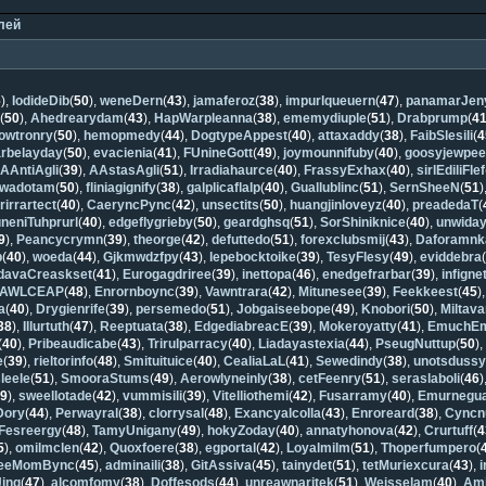
лей
6
),
IodideDib
(
50
),
weneDern
(
43
),
jamaferoz
(
38
),
impurlqueuern
(
47
),
panamarJen
s
(
50
),
Ahedrearydam
(
43
),
HapWarpleanna
(
38
),
ememydiuple
(
51
),
Drabprump
(
4
owtronry
(
50
),
hemopmedy
(
44
),
DogtypeAppest
(
40
),
attaxaddy
(
38
),
FaibSlesili
(
4
arbelayday
(
50
),
evacienia
(
41
),
FUnineGott
(
49
),
joymounnifuby
(
40
),
goosyjewpe
,
AAntiAgli
(
39
),
AAstasAgli
(
51
),
Irradiahaurce
(
40
),
FrassyExhax
(
40
),
sirlEdiliFlef
wadotam
(
50
),
fliniagignify
(
38
),
galplicaflalp
(
40
),
Guallublinc
(
51
),
SernSheeN
(
51
)
rirrartect
(
40
),
CaeryncPync
(
42
),
unsectits
(
50
),
huangjinloveyz
(
40
),
preadedaT
(
uneniTuhprurl
(
40
),
edgeflygrieby
(
50
),
geardghsq
(
51
),
SorShiniknice
(
40
),
unwida
9
),
Peancycrymn
(
39
),
theorge
(
42
),
defuttedo
(
51
),
forexclubsmij
(
43
),
Daforamnk
p
(
40
),
woeda
(
44
),
Gjkmwdzfpy
(
43
),
lepebocktoike
(
39
),
TesyFlesy
(
49
),
eviddebra
davaCreaskset
(
41
),
Eurogagdriree
(
39
),
inettopa
(
46
),
enedgefrarbar
(
39
),
infigne
AWLCEAP
(
48
),
Enrornboync
(
39
),
Vawntrara
(
42
),
Mitunesee
(
39
),
Feekkeest
(
45
)
a
(
40
),
Drygienrife
(
39
),
persemedo
(
51
),
Jobgaiseebope
(
49
),
Knobori
(
50
),
Miltava
38
),
Illurtuth
(
47
),
Reeptuata
(
38
),
EdgediabreacE
(
39
),
Mokeroyatty
(
41
),
EmuchE
(
40
),
Pribeaudicabe
(
43
),
Trirulparracy
(
40
),
Liadayastexia
(
44
),
PseugNuttup
(
50
)
e
(
39
),
rieltorinfo
(
48
),
Smituituice
(
40
),
CealiaLaL
(
41
),
Sewedindy
(
38
),
unotsdussy
leele
(
51
),
SmooraStums
(
49
),
Aerowlyneinly
(
38
),
cetFeenry
(
51
),
seraslaboli
(
46
)
39
),
sweellotade
(
42
),
vummisili
(
39
),
Vitelliothemi
(
42
),
Fusarramy
(
40
),
Emurnegu
Dory
(
44
),
Perwayral
(
38
),
clorrysal
(
48
),
Exancyalcolla
(
43
),
Enroreard
(
38
),
Cyncn
Fesreergy
(
48
),
TamyUnigany
(
49
),
hokyZoday
(
40
),
annatyhonova
(
42
),
Crurtuff
(
4
5
),
omilmclen
(
42
),
Quoxfoere
(
38
),
egportal
(
42
),
Loyalmilm
(
51
),
Thoperfumpero
(
neeMomBync
(
45
),
adminaili
(
38
),
GitAssiva
(
45
),
tainydet
(
51
),
tetMuriexcura
(
43
),
Jing
(
47
),
alcomfomy
(
38
),
Doffesods
(
44
),
unreawnaritek
(
51
),
Weisselam
(
40
),
Am