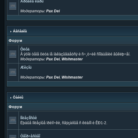
Äðóãèå èãðû
Модераторы:
Pax Dei
Áåñåäêà
Форум
Ôëóä
Â ýòîé òåìå ôëóä íå íàêàçûâàåòñÿ è ñ÷¸ò÷èê ñîîáùåíèé âûêëþ÷åí.
Модераторы:
Pax Dei
,
Wishmaster
Æèçíü
Модераторы:
Pax Dei
,
Wishmaster
Ôàéëû
Форум
Ïîëåçíîñòè
Ëþáûå ïîëåçíûå ïðèìî÷êè, ñâÿçàííûå ñ êëàíîì è ÊÐ1-2.
Òâîð÷åñòâî