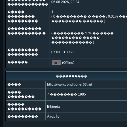
06.08.2026, 23:24
������������
�����
1
��������
( 0 ��������� � ���� / 0.01% �
���������
��������� ������ )
����������
���������� �
( ��������� / 0% �� ����
��������� �����
������������ )
���������
07.03.13 00:28
���������
������
(Offline)
����������
����
http://www.conditioner03.ru/
����
7 �������� 1985
��������
�����
Ethiopia
����������
���������
Àâòî, Ìîòî