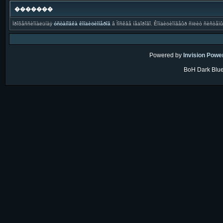
�������
Ïðîôåññèîíàëüíàÿ
óñòàíîâêà êîíäèöèîíåðîâ
â Ìîñêâå íåäîðîãî. Êîíäèöèîíãåûð ñïëèò ñèñòåì
Powered by
Invision Powe
BoH Dark Blue