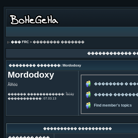
��� FRC
> �������� �������
������������ �
�������� �������: Mordodoxy
Mordodoxy
�������� � �
Ãîñòü
������ ������������: Îáùàÿ
����� ������
�����������: 07.03.13
Find member's topics
���������� ����������
������� ����