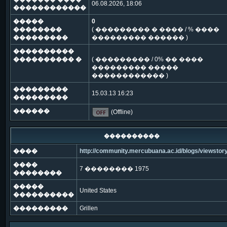
06.08.2026, 18:06
������������
�����
0
��������
( ��������� � ���� / % ����
���������
��������� ������ )
����������
���������� �
( ��������� / 0% �� ����
��������� �����
������������ )
���������
15.03.13 16:23
���������
������
(Offline)
����������
����
http://community.mercubuana.ac.id/blogs/viewstor
����
7 �������� 1975
��������
�����
United States
����������
���������
Grillen