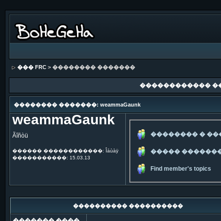
��� FRC
> �������� �������
������������ �
�������� �������: weammaGaunk
weammaGaunk
�������� � �
Ãîñòü
������ ������������: Îáùàÿ
����� ������
�����������: 15.03.13
Find member's topics
���������� ����������
������� ����