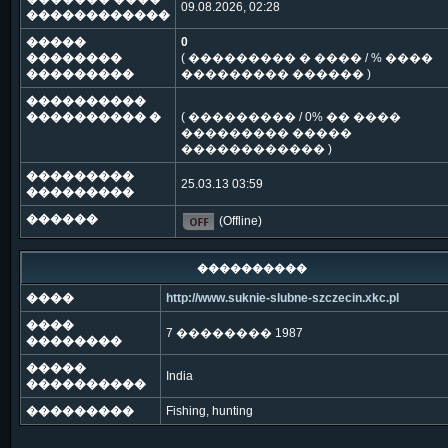
09.08.2026, 02:28
������������
�����
0
��������
( ��������� � ���� / % ����
���������
��������� ������ )
����������
���������� �
( ��������� / 0% �� ����
��������� �����
������������ )
���������
25.03.13 03:59
���������
������
(Offline)
����������
����
http://www.suknie-slubne-szczecin.xkc.pl
����
7 �������� 1987
��������
�����
India
����������
���������
Fishing, hunting