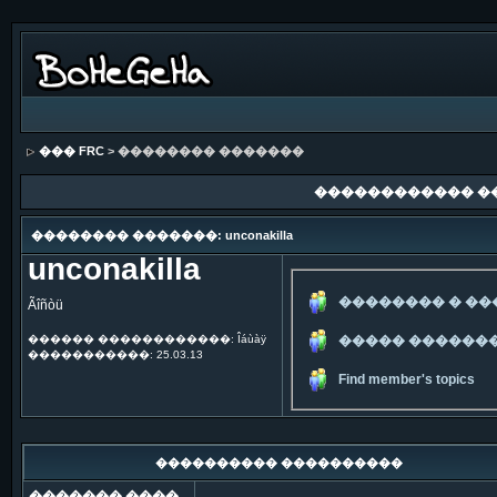
��� FRC
> �������� �������
������������ �
�������� �������: unconakilla
unconakilla
�������� � �
Ãîñòü
������ ������������: Îáùàÿ
����� ������
�����������: 25.03.13
Find member's topics
���������� ����������
������� ����