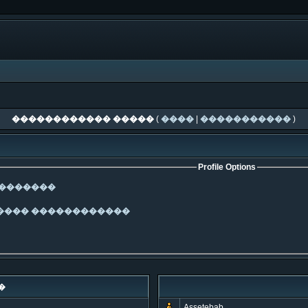
������������ �����
(
����
|
�����������
)
Profile Options
��������
���� ������������
�
Assetebab