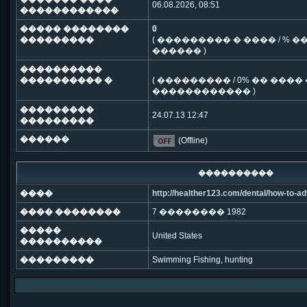
06.08.2026, 08:51
������������
����� ��������
0
���������
( ��������� � ���� / %
������ )
����������
���������� �
( ��������� / 0% �� ��
������������ )
���������
24.07.13 12:47
���������
������
(Offline)
����������
����
http://healther123.com/dental/how-to-ad
���� ��������
7 �������� 1982
�����
United States
����������
���������
Swimming Fishing, hunting