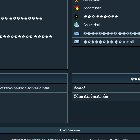
Assetebab
��� ������
 ���� ���������
Assetebab
��������� ������
�� ��������� �����
�������� �� e-mail
��
vertise-houses-for-sale.html
Ìåäàëè
Öåëü ðåãèñòðàöèè
Lo-Fi Version