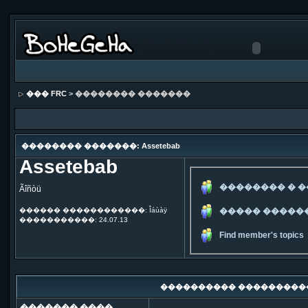
��� FRC
> �������� �������
�������� �������: Assetebab
Assetebab
�������� � 
Ãîñòü
������ ������������: Îáùàÿ
����� �����
�����������: 24.07.13
Find member's topics
���������� ���������
������� ����