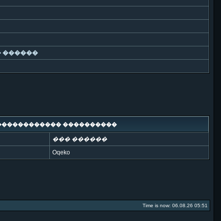
 ������
������������ ����������
��� ������
Oqeko
Time is now: 06.08.26 05:51