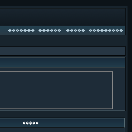
�������
������
�����
���������
�����