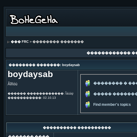
��� FRC
> �������� �������
������������ �
�������� �������: boydaysab
boydaysab
�������� � �
Ãîñòü
������ ������������: Îáùàÿ
����� ������
�����������: 02.10.13
Find member's topics
���������� ����������
������� ����