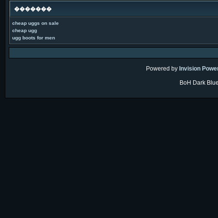
�������
cheap uggs on sale
cheap ugg
ugg boots for men
Powered by
Invision Powe
BoH Dark Blue