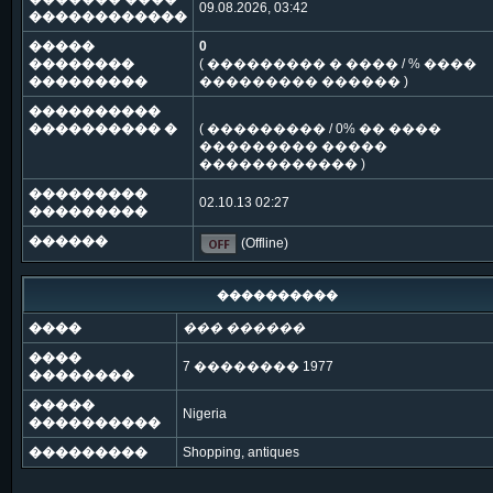
09.08.2026, 03:42
������������
�����
0
��������
( ��������� � ���� / % ����
���������
��������� ������ )
����������
���������� �
( ��������� / 0% �� ����
��������� �����
������������ )
���������
02.10.13 02:27
���������
������
(Offline)
����������
����
��� ������
����
7 �������� 1977
��������
�����
Nigeria
����������
���������
Shopping, antiques