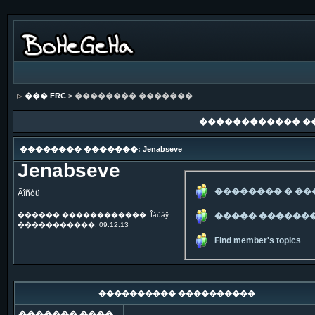
��� FRC
> �������� �������
������������ �
�������� �������: Jenabseve
Jenabseve
�������� � �
Ãîñòü
������ ������������: Îáùàÿ
����� ������
�����������: 09.12.13
Find member's topics
���������� ����������
������� ����