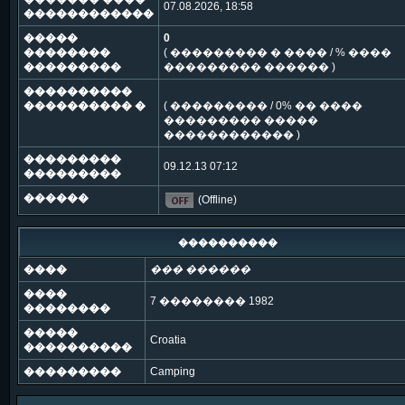
07.08.2026, 18:58
������������
�����
0
��������
( ��������� � ���� / % ����
���������
��������� ������ )
����������
���������� �
( ��������� / 0% �� ����
��������� �����
������������ )
���������
09.12.13 07:12
���������
������
(Offline)
����������
����
��� ������
����
7 �������� 1982
��������
�����
Croatia
����������
���������
Camping