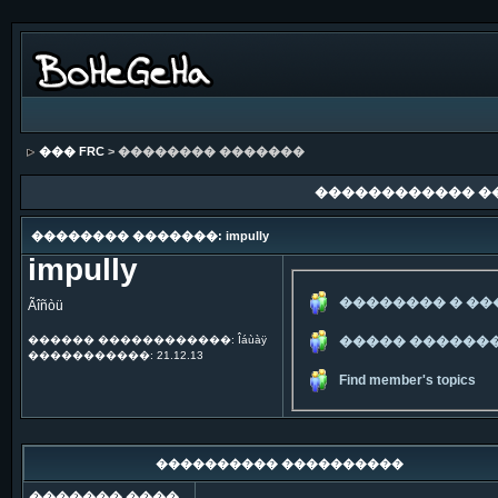
��� FRC
> �������� �������
������������ �
�������� �������: impully
impully
�������� � �
Ãîñòü
������ ������������: Îáùàÿ
����� ������
�����������: 21.12.13
Find member's topics
���������� ����������
������� ����