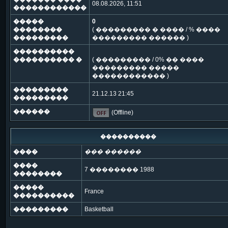
08.08.2026, 11:51
������������
�����
0
��������
( ��������� � ���� / % ����
���������
��������� ������ )
����������
���������� �
( ��������� / 0% �� ����
��������� �����
������������ )
���������
21.12.13 21:45
���������
������
(Offline)
����������
����
��� ������
����
7 �������� 1988
��������
�����
France
����������
���������
Basketball