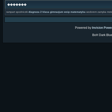
�������
rampart spodniczki
diagnoza 2 klasa gimnazjum wsip matematyka
wodorem zamyka mo
Powered by
Invision Powe
BoH Dark Blue