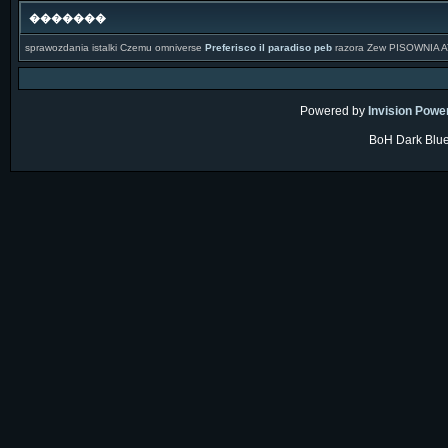
�������
sprawozdania istalki Czemu omniverse
Preferisco il paradiso peb
razora Zew PISOWNIA 
Powered by
Invision Powe
BoH Dark Blue