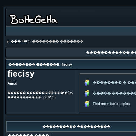
��� FRC
> �������� �������
������������ �
�������� �������: fiecisy
fiecisy
�������� � �
Ãîñòü
������ ������������: Îáùàÿ
����� ������
�����������: 22.12.13
Find member's topics
���������� ����������
������� ����