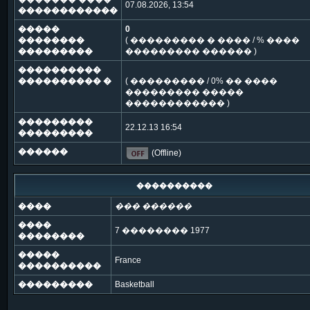
07.08.2026, 13:54
������������
�����
0
��������
( ��������� � ���� / % ����
���������
��������� ������ )
����������
���������� �
( ��������� / 0% �� ����
��������� �����
������������ )
���������
22.12.13 16:54
���������
������
(Offline)
����������
����
��� ������
����
7 �������� 1977
��������
�����
France
����������
���������
Basketball