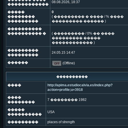
08.08.2026, 18:37
������������
�����
0
��������
( ��������� � ���� / % ����
���������
��������� ������ )
����������
���������� �
( ��������� / 0% �� ����
��������� �����
������������ )
���������
24.05.15 14:47
���������
������
(Offline)
����������
����
http://apima.estudiocalvia.es/index.php?
action=profile;u=3918
����
7 �������� 1982
��������
�����
USA
����������
���������
places of strength