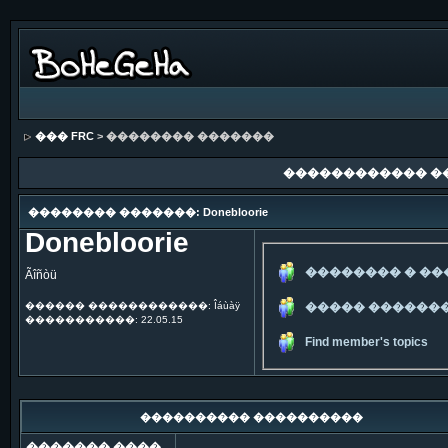
��� FRC
> �������� �������
������������ �
�������� �������: Donebloorie
Donebloorie
�������� � �
Ãîñòü
������ ������������: Îáùàÿ
����� ������
�����������: 22.05.15
Find member's topics
���������� ����������
������� ����