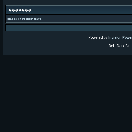
�������
places of strength
travel
Powered by
Invision Powe
BoH Dark Blue